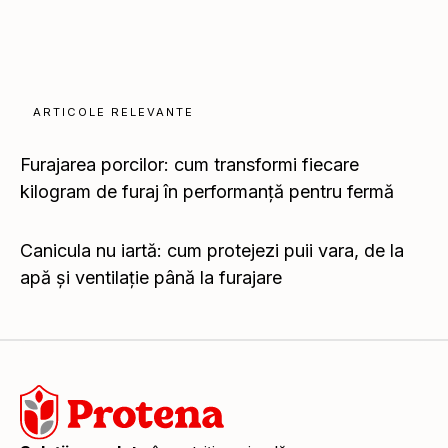
ARTICOLE RELEVANTE
Furajarea porcilor: cum transformi fiecare
kilogram de furaj în performanță pentru fermă
Furajarea porcilor: cum transformi fiecare
kilogram de furaj în performanță pentru fermă
Canicula nu iartă: cum protejezi puii vara, de la
apă și ventilație până la furajare
Canicula nu iartă: cum protejezi puii vara, de la
apă și ventilație până la furajare