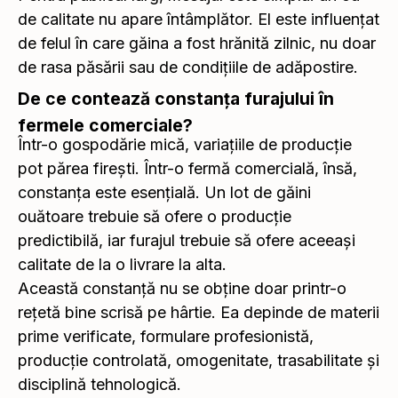
de calitate nu apare întâmplător. El este influențat
de felul în care găina a fost hrănită zilnic, nu doar
de rasa păsării sau de condițiile de adăpostire.
De ce contează constanța furajului în
fermele comerciale?
Într-o gospodărie mică, variațiile de producție
pot părea firești. Într-o fermă comercială, însă,
constanța este esențială. Un lot de găini
ouătoare trebuie să ofere o producție
predictibilă, iar furajul trebuie să ofere aceeași
calitate de la o livrare la alta.
Această constanță nu se obține doar printr-o
rețetă bine scrisă pe hârtie. Ea depinde de materii
prime verificate, formulare profesionistă,
producție controlată, omogenitate, trasabilitate și
disciplină tehnologică.