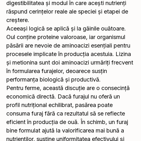
digestibilitatea și modul în care acești nutrienți
răspund cerințelor reale ale speciei și etapei de
creștere.
Aceeași logică se aplică și la găinile ouătoare.
Oul conține proteine valoroase, iar organismul
păsării are nevoie de aminoacizi esențiali pentru
procesele implicate în producția acestuia. Lizina
și metionina sunt doi aminoacizi urmăriți frecvent
în formularea furajelor, deoarece susțin
performanța biologică și productivă.
Pentru ferme, această discuție are o consecință
economică directă. Dacă furajul nu oferă un
profil nutrițional echilibrat, pasărea poate
consuma furaj fără ca rezultatul să se reflecte
eficient în producția de ouă. În schimb, un furaj
bine formulat ajută la valorificarea mai bună a
nutrienților, susține uniformitatea efectivului și