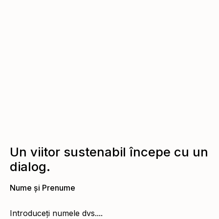
office@protena.ro
office@protena.ro
+40 372 903 358
+40 372 903 358
Un viitor sustenabil începe cu un
dialog.
Nume și Prenume