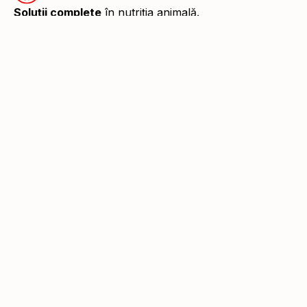
Soluții complete
în nutriția animală.
Raport de mediu
Catalogul nostru
COMPANIE
Viziune
Conducere-Echipă
Fabrica Sânpaul
Flux tehnologic