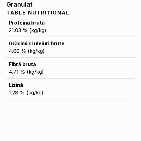
Granulat
TABLE NUTRIȚIONAL
Proteină brută
21.03 % (kg/kg)
Grăsimi și uleiuri brute
4.00 % (kg/kg)
Fibră brută
4.71 % (kg/kg)
Lizină
1.28 % (kg/kg)
Metionină
0.46 % (kg/kg)
Vitamina A
11,200.00 UI