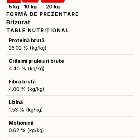
5 kg
10 kg
20 kg
FORMĂ DE PREZENTARE
Brizurat
TABLE NUTRIȚIONAL
Proteină brută
26.02 % (kg/kg)
Grăsimi și uleiuri brute
4.40 % (kg/kg)
Fibră brută
4.00 % (kg/kg)
Lizină
1.53 % (kg/kg)
Metionină
0.62 % (kg/kg)