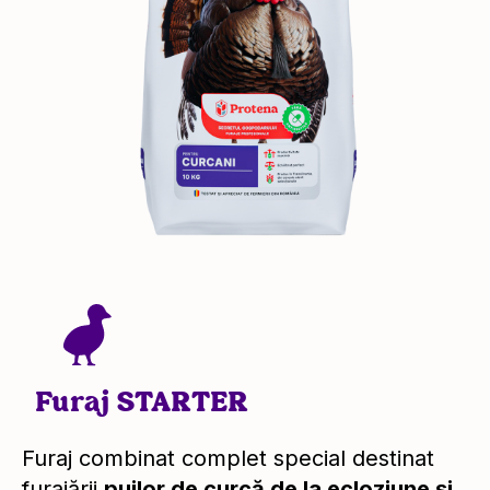
Furaj STARTER
Furaj combinat complet special destinat
furajării
puilor de curcă de la ecloziune și