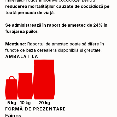
minerale.Produs împotriva coccidiozei pentru
reducerea mortalităților cauzate de coccidioză pe
toată perioada de viață.
Se administrează în raport de amestec de 24% în
furajarea puilor.
Mențiune:
Raportul de amestec poate să difere în
funcție de baza cerealieră disponibilă și greutate.
AMBALAT LA
5 kg
10 kg
20 kg
FORMĂ DE PREZENTARE
Făinos