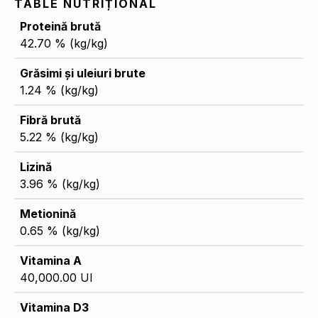
TABLE NUTRIȚIONAL
Proteină brută
42.70 % (kg/kg)
Grăsimi și uleiuri brute
1.24 % (kg/kg)
Fibră brută
5.22 % (kg/kg)
Lizină
3.96 % (kg/kg)
Metionină
0.65 % (kg/kg)
Vitamina A
40,000.00 UI
Vitamina D3