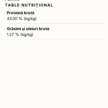
TABLE NUTRIȚIONAL
Proteină brută
43.00 % (kg/kg)
Grăsimi și uleiuri brute
1.27 % (kg/kg)
Fibră brută
5.36 % (kg/kg)
Lizină
3.61 % (kg/kg)
Metionină
0.70 % (kg/kg)
Vitamina A
37,325.00 UI